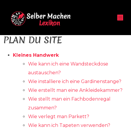
PLAN DU SITE
Kleines Handwerk
Wie kann ich eine Wandsteckdose
austauschen?
Wie installiere ich eine Gardinenstange?
Wie erstellt man eine Ankleidekammer?
Wie stellt man ein Fachbodenregal
zusammen?
Wie verlegt man Parkett?
Wie kann ich Tapeten verwenden?